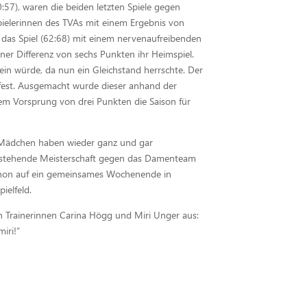
:57), waren die beiden letzten Spiele gegen
pielerinnen des TVAs mit einem Ergebnis von
e das Spiel (62:68) mit einem nervenaufreibenden
iner Differenz von sechs Punkten ihr Heimspiel.
sein würde, da nun ein Gleichstand herrschte. Der
fest. Ausgemacht wurde dieser anhand der
nem Vorsprung von drei Punkten die Saison für
Mädchen haben wieder ganz und gar
anstehende Meisterschaft gegen das Damenteam
 schon auf ein gemeinsames Wochenende in
ielfeld.
en Trainerinnen Carina Högg und Miri Unger aus:
iri!”