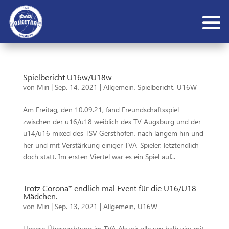
Spielbericht U16w/U18w
von
Miri
|
Sep. 14, 2021
|
Allgemein
,
Spielbericht
,
U16W
Am Freitag, den 10.09.21, fand Freundschaftsspiel
zwischen der u16/u18 weiblich des TV Augsburg und der
u14/u16 mixed des TSV Gersthofen, nach langem hin und
her und mit Verstärkung einiger TVA-Spieler, letztendlich
doch statt. Im ersten Viertel war es ein Spiel auf...
Trotz Corona* endlich mal Event für die U16/U18
Mädchen.
von
Miri
|
Sep. 13, 2021
|
Allgemein
,
U16W
Unsere Übernachtung im TVA Als wir alle um halb vier mit