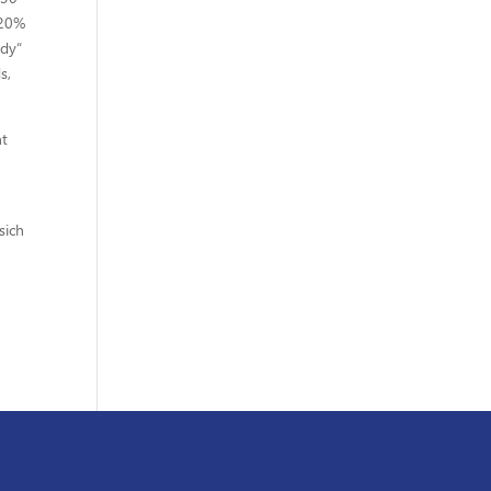
 20%
ady“
s,
nt
sich