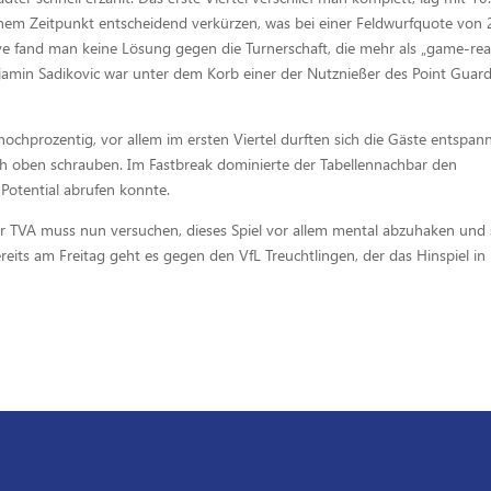
nem Zeitpunkt entscheidend verkürzen, was bei einer Feldwurfquote von
ive fand man keine Lösung gegen die Turnerschaft, die mehr als „game-re
enjamin Sadikovic war unter dem Korb einer der Nutznießer des Point Guard
chprozentig, vor allem im ersten Viertel durften sich die Gäste entspan
h oben schrauben. Im Fastbreak dominierte der Tabellennachbar den
 Potential abrufen konnte.
Der TVA muss nun versuchen, dieses Spiel vor allem mental abzuhaken und 
reits am Freitag geht es gegen den VfL Treuchtlingen, der das Hinspiel in