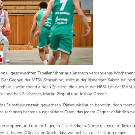
ersonell geschwächten Tabellenführer aus Ansbach vergangenes Wochenen
n. Der Gegner, der MTSV Schwabing, steht in der bisherigen Saison bei noc
teht aus weitgehend jungen Spielern, die auch in der NBBL bei der IBAM
 Jonathan Zeisberger, Martin Pospisil und Joshua Greene.
das Selbstbewusstsein gewachsen. Dieses wird auch benötigt, denn trotz 
 und technisch bestens ausgebildetes Team, das jedem Gegner gefährlich w
on stoppen und gut im 1-gegen-1 verteidigen. Vorne gilt es natürlich, u
en zu bauen. Offensiv hoffe ich, dass wir mehr an der Leistung gegen