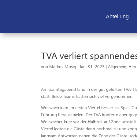
Abteilung
TVA verliert spannende
von
Markus Mosig
|
Jan. 31, 2023
|
Allgemein
,
Her
Am Sonntagabend fand in der gut gefüllten TVA-Hall
statt. Beide Teams hatten sich viel vorgenommen.
Wolnzach kam im ersten Viertel besser ins Spiel. Gut
Führung herausspielen. Der TVA konterte aber gegen
Wolnzacher kurz vor der Halbzeit auf Zone umstellt
Viertel legten die Gäste dann nochmal zu und konn
langsam Antworten gegen die Zone der Gäste, soda