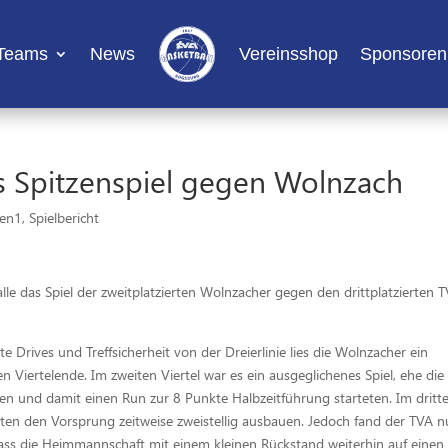
Teams
News
Vereinsshop
Sponsoren
s Spitzenspiel gegen Wolnzach
ren1
,
Spielbericht
e das Spiel der zweitplatzierten Wolnzacher gegen den drittplatzierten 
e Drives und Treffsicherheit von der Dreierlinie lies die Wolnzacher ein
 Viertelende. Im zweiten Viertel war es ein ausgeglichenes Spiel, ehe die
en und damit einen Run zur 8 Punkte Halbzeitführung starteten. Im dritt
ten den Vorsprung zeitweise zweistellig ausbauen. Jedoch fand der TVA 
ss die Heimmannschaft mit einem kleinen Rückstand weiterhin auf einen 