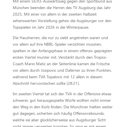
Mit einem 56:93-Auswärtssieg gegen den Sportbund aus
München beenden die Herren des TV Augsburg das Jahr
2025. Mit einer vor allem in der zweiten Halbzeit
sehenswerten Vorstellung gehen die Augsburger vor den
Topspielen im Jahr 2026 in die Winterpause.
Die Hausherren, die nur zu siebt angetreten waren und
vor allem auf ihre NBBL-Spieler verzichten mussten,
spielten in der Anfangsphase in einem offensiv geprägten
ersten Viertel munter mit. Verstärkt durch den Tropics-
Coach Mario Matic an der Seitenlinie kamen die Frösche
vor allem durch Josipovic und Daferner zu ihren Punkten,
während beim TVA Topalovic mit 12 allein in diesem
Abschnitt hervorstechen sollte (28:21).
Im zweiten Viertel tat sich der TVA in der Offensive etwas
schwerer, gut herausgespielte Würfe wollten nicht immer
den Weg in den Korb finden. Die Münchner hielten weiter
gut dagegen, sicherten sich häufig Offensivrebounds,
welche sie aber glücklicherweise aus Augsburger Sicht
nicht immer verwerten konnten. So ging es mit einem