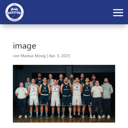
image
von
Markus Mosig
|
Apr. 3, 2025