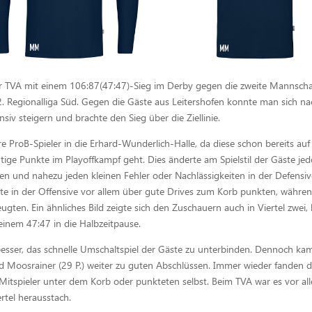
 der TVA mit einem 106:87(47:47)-Sieg im Derby gegen die zweite Mannscha
2. Regionalliga Süd. Gegen die Gäste aus Leitershofen konnte man sich na
siv steigern und brachte den Sieg über die Ziellinie.
 ProB-Spieler in die Erhard-Wunderlich-Halle, da diese schon bereits au
ge Punkte im Playoffkampf geht. Dies änderte am Spielstil der Gäste je
ten und nahezu jeden kleinen Fehler oder Nachlässigkeiten in der Defensi
nte in der Offensive vor allem über gute Drives zum Korb punkten, währe
ugten. Ein ähnliches Bild zeigte sich den Zuschauern auch in Viertel zwei, 
einem 47:47 in die Halbzeitpause.
 besser, das schnelle Umschaltspiel der Gäste zu unterbinden. Dennoch ka
und Moosrainer (29 P.) weiter zu guten Abschlüssen. Immer wieder fanden d
 Mitspieler unter dem Korb oder punkteten selbst. Beim TVA war es vor al
ertel herausstach.