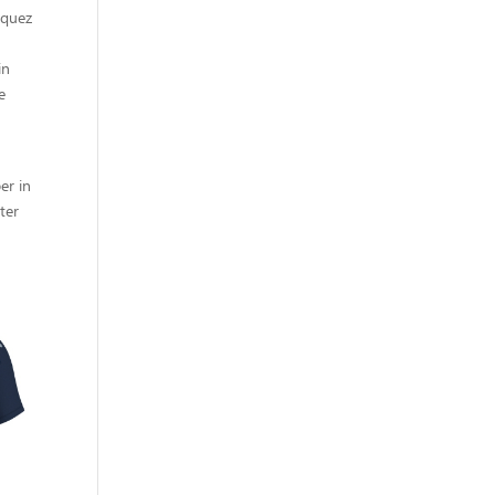
zquez
in
e
er in
ter