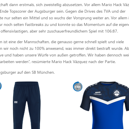
haft dann erstmals, sich zweistellig abzusetzen. Vor allem Mario Hack Vá
 Ende Topscorer der Augsburger sein. Gegen die Drives des TVA und der
 nur selten ein Mittel und so wuchs der Vorsprung weiter an. Vor allem 
nur noch selten Fastbreaks zu und konnte so das Momentum auf die eigen
ffensivlastigen, aber sehr zuschauerfreundlichem Spiel mit 106:87.
en ist eine der Mannschaften, die genauso gerne schnell spielt und viele
aren wir noch nicht zu 100% anwesend, was immer direkt bestraft wurde. Ab
ensive und haben unsere Würfe von außen getroffen. Wir haben dennoch wei
arbeiten werden“, resümierte Mario Hack Vázquez nach der Partie.
gsburger auf den SB München.