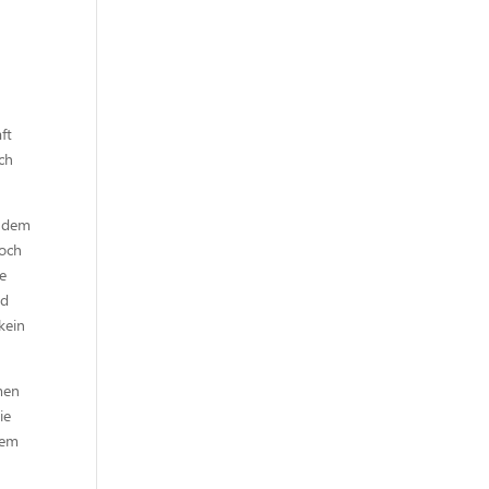
ft
ch
f dem
doch
ve
nd
kein
men
ie
lem