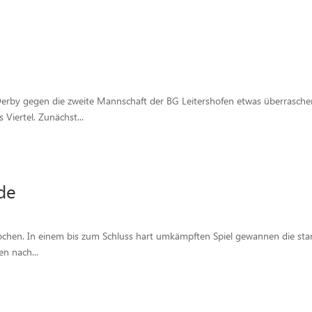
rby gegen die zweite Mannschaft der BG Leitershofen etwas überraschend
Viertel. Zunächst...
de
rochen. In einem bis zum Schluss hart umkämpften Spiel gewannen die st
en nach...